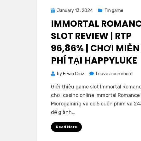
Happyl
Posted
January 13, 2024
Tin game
on
IMMORTAL ROMANC
SLOT REVIEW | RTP
96,86% | CHƠI MIỄN
PHÍ TẠI HAPPYLUKE
on
by
Erwin Cruz
Leave a comment
Imm
Giới thiệu game slot Immortal Romanc
Ro
chơi casino online Immortal Romance 
slot
Microgaming và có 5 cuộn phim và 24
rev
để giành…
|
RT
Read More
96,
|