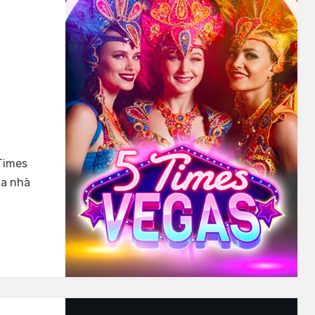
 Times
ủa nhà