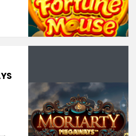
AYS
iarty