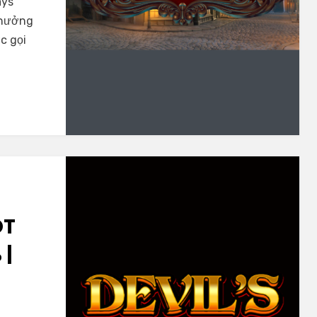
ays
aWays
 thưởng
c gọi
iew
P
46%
i
n
pyluke
OT
 |