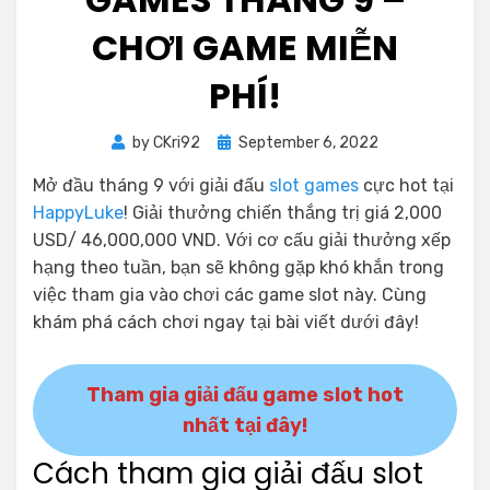
CHƠI GAME MIỄN
PHÍ!
Posted
by
CKri92
September 6, 2022
on
Mở đầu tháng 9 với giải đấu
slot games
cực hot tại
HappyLuke
! Giải thưởng chiến thắng trị giá 2,000
USD/ 46,000,000 VND. Với cơ cấu giải thưởng xếp
hạng theo tuần, bạn sẽ không gặp khó khắn trong
việc tham gia vào chơi các game slot này. Cùng
khám phá cách chơi ngay tại bài viết dưới đây!
Tham gia giải đấu game slot hot
nhất tại đây!
Cách tham gia giải đấu slot