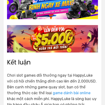
Kết luận
Chơi slot games đổi thưởng ngay tại HappyLuke
với cô hội chiến thắng đỉnh cao lên đến 2,000USD.
Bên cạnh những game quay slot, bạn có thể
thưởng thức các thể loại
game đánh bài online
khác một cách miễn phí. HappyLuke là sòng bạc uy
tín hàng đầu châu Á giúp bạn có những trải