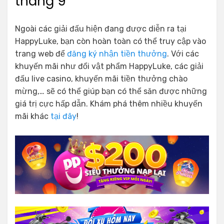
tháng 9
Ngoài các giải đấu hiện đang được diễn ra tại
HappyLuke, bạn còn hoàn toàn có thể truy cập vào
trang web để
đăng ký nhận tiền thưởng
. Với các
khuyến mãi như đổi vật phẩm HappyLuke, các giải
đấu live casino, khuyến mãi tiền thưởng chào
mừng,… sẽ có thể giúp bạn có thể săn được những
giá trị cực hấp dẫn. Khám phá thêm nhiều khuyến
mãi khác
tại đây
!