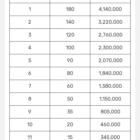
1
180
4,140,000
2
140
3,220,000
3
120
2,760,000
4
100
2,300,000
5
90
2,070,000
6
80
1,840,000
7
60
1,380,000
8
50
1,150,000
9
35
805,000
10
20
460,000
11
15
345,000