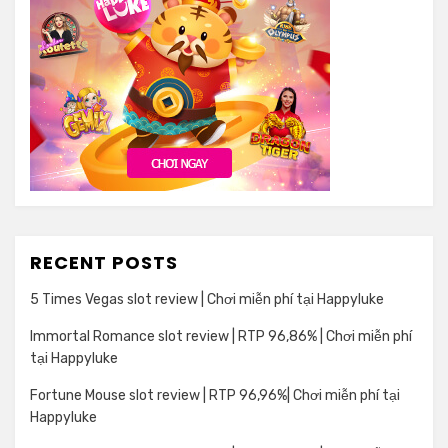
RECENT POSTS
5 Times Vegas slot review | Chơi miễn phí tại Happyluke
Immortal Romance slot review | RTP 96,86% | Chơi miễn phí
tại Happyluke
Fortune Mouse slot review | RTP 96,96%| Chơi miễn phí tại
Happyluke