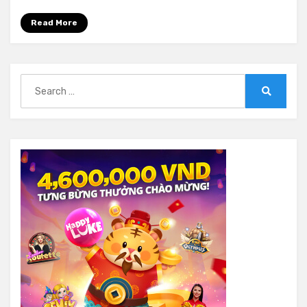
bóng
đá
Read More
online
chi
tiết
từ
Search
a
for:
Search
–
z
cho
người
mới