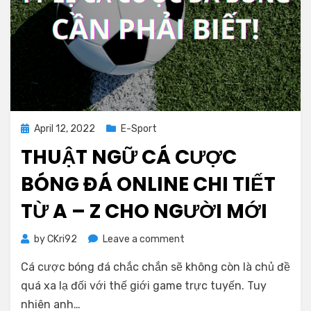
Posted
April 12, 2022
E-Sport
on
THUẬT NGỮ CÁ CƯỢC
BÓNG ĐÁ ONLINE CHI TIẾT
TỪ A – Z CHO NGƯỜI MỚI
on
by
CKri92
Leave a comment
Thuật
Cá cược bóng đá chắc chắn sẽ không còn là chủ đề
ngữ
cá
quá xa lạ đối với thế giới game trực tuyến. Tuy
cược
nhiên anh…